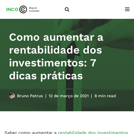
Pular
para
o
Como aumentar a
conteúdo
rentabilidade dos
investimentos: 7
dicas práticas
Bruno Patrus
12 de março de 2021
8 min read
Saber como aumentar a
rentabilidade dos investimentos