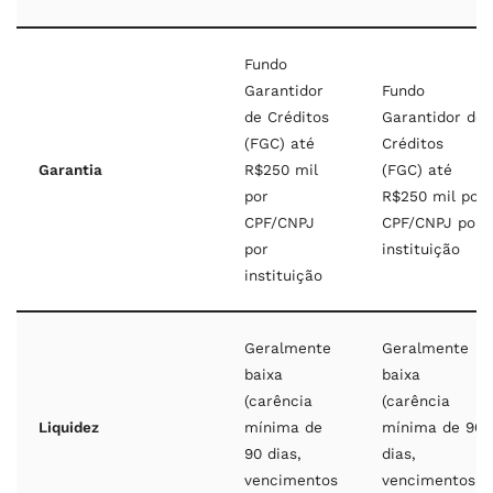
Fundo
Garantidor
Fundo
de Créditos
Garantidor de
(FGC) até
Créditos
Garantia
R$250 mil
(FGC) até
por
R$250 mil por
CPF/CNPJ
CPF/CNPJ por
por
instituição
instituição
Geralmente
Geralmente
baixa
baixa
(carência
(carência
Liquidez
mínima de
mínima de 90
90 dias,
dias,
vencimentos
vencimentos