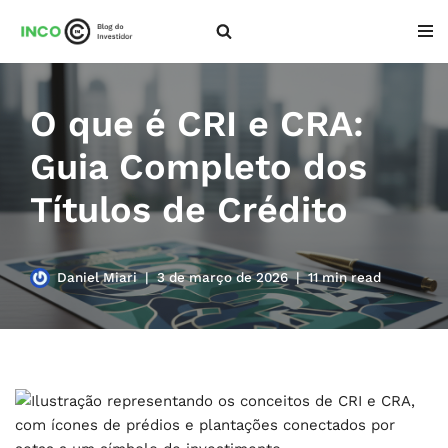
Pular
para
o
O que é CRI e CRA:
conteúdo
Guia Completo dos
Títulos de Crédito
Daniel Miari
3 de março de 2026
11 min read