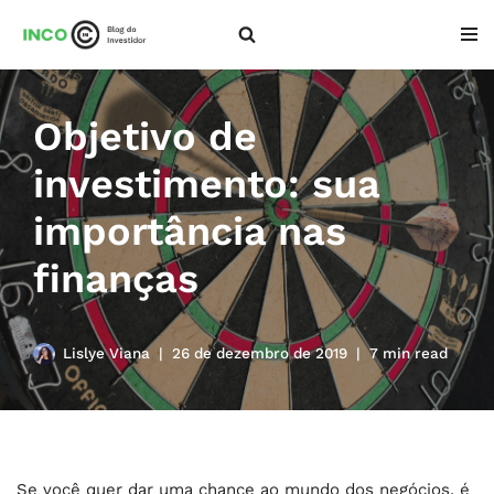
Pular
para
o
Objetivo de
conteúdo
investimento: sua
importância nas
finanças
Lislye Viana
26 de dezembro de 2019
7 min read
Se você quer dar uma chance ao mundo dos negócios, é