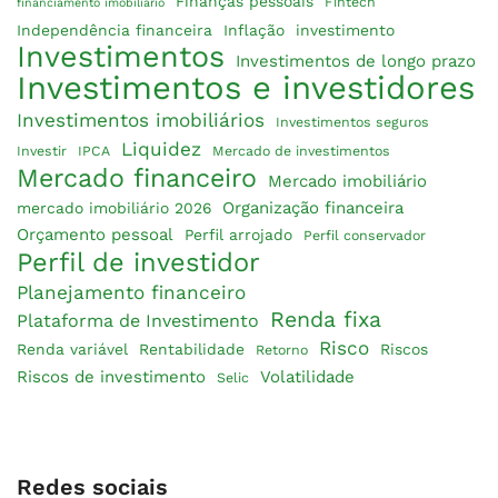
Finanças pessoais
Fintech
financiamento imobiliário
Independência financeira
Inflação
investimento
Investimentos
Investimentos de longo prazo
Investimentos e investidores
Investimentos imobiliários
Investimentos seguros
Liquidez
Investir
IPCA
Mercado de investimentos
Mercado financeiro
Mercado imobiliário
Organização financeira
mercado imobiliário 2026
Orçamento pessoal
Perfil arrojado
Perfil conservador
Perfil de investidor
Planejamento financeiro
Renda fixa
Plataforma de Investimento
Risco
Renda variável
Rentabilidade
Riscos
Retorno
Riscos de investimento
Volatilidade
Selic
Redes sociais