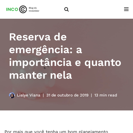
Pular
para
o
Reserva de
conteúdo
emergência: a
importância e quanto
manter nela
Lislye Viana
31 de outubro de 2019
13 min read
Por mais que você tenha um bom planejamento