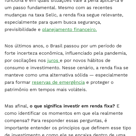
funciona e em quais situações vale a pena aplicá-la é
um passo fundamental. Mesmo com as recentes
mudanças na taxa Selic, a renda fixa segue relevante,
especialmente para quem busca segurança,
previsibilidade e
planejamento financeiro.
Nos últimos anos, o Brasil passou por um período de
forte incerteza econômica, influenciado pela pandemia,
por oscilações nos
juros
e por novos hábitos de
consumo e investimento. Nesse cenário, a renda fixa se
manteve como uma alternativa sólida — especialmente
para formar
reservas de emergência
e proteger o
patrimônio em tempos mais voláteis.
Mas afinal,
o que significa investir em renda fixa?
E
como identificar os momentos em que ela realmente
compensa? Para responder essas perguntas, é
importante entender os princípios que definem esse tipo
de investimento e como ele se encaixa dentro de uma