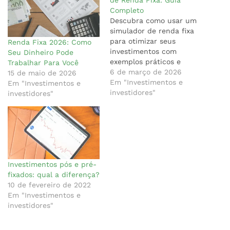
de Renda Fixa: Guia
Completo
Descubra como usar um
simulador de renda fixa
para otimizar seus
Renda Fixa 2026: Como
investimentos com
Seu Dinheiro Pode
exemplos práticos e
Trabalhar Para Você
estudos de caso reais.
6 de março de 2026
15 de maio de 2026
Em "Investimentos e
Em "Investimentos e
investidores"
investidores"
Investimentos pós e pré-
fixados: qual a diferença?
10 de fevereiro de 2022
Em "Investimentos e
investidores"