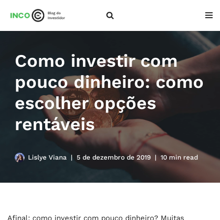
Pular
para
o
Como investir com
conteúdo
pouco dinheiro: como
escolher opções
rentáveis
Lislye Viana
5 de dezembro de 2019
10 min read
Afinal: como investir com pouco dinheiro? Muitas