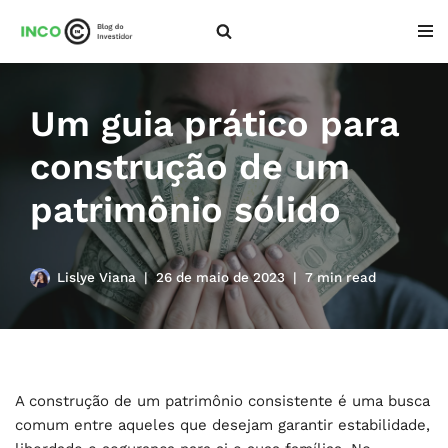
Pular
para
o
Um guia prático para
conteúdo
construção de um
patrimônio sólido
Lislye Viana
26 de maio de 2023
7 min read
A construção de um patrimônio consistente é uma busca
comum entre aqueles que desejam garantir estabilidade,