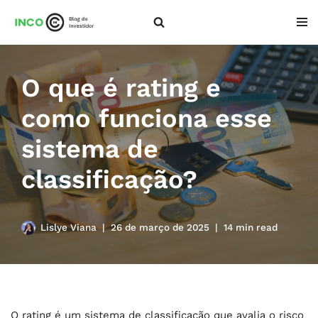
Pular
para
o
O que é rating e
conteúdo
como funciona esse
sistema de
classificação?
Lislye Viana
26 de março de 2025
14 min read
O rating é um sistema de classificação que avalia o risco