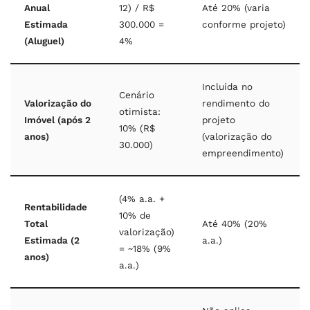
Anual
12) / R$
Até 20% (varia
Estimada
300.000 =
conforme projeto)
(Aluguel)
4%
Incluída no
Cenário
Valorização do
rendimento do
otimista:
Imóvel (após 2
projeto
10% (R$
anos)
(valorização do
30.000)
empreendimento)
(4% a.a. +
Rentabilidade
10% de
Total
Até 40% (20%
valorização)
Estimada (2
a.a.)
= ~18% (9%
anos)
a.a.)