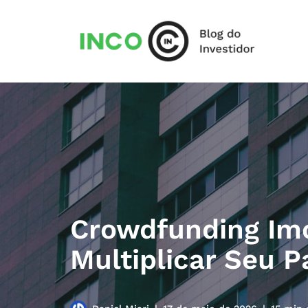
Pular
para
o
conteúdo
Crowdfunding Imob
Multiplicar Seu P