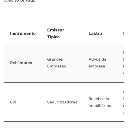
crédito privado:
Emissor
Instrumento
Lastro
Pr
Típico
M
Grandes
Ativos da
Lo
Debêntures
Empresas
empresa
(1
an
M
Recebíveis
Lo
CRI
Securitizadoras
Imobiliários
(2
an