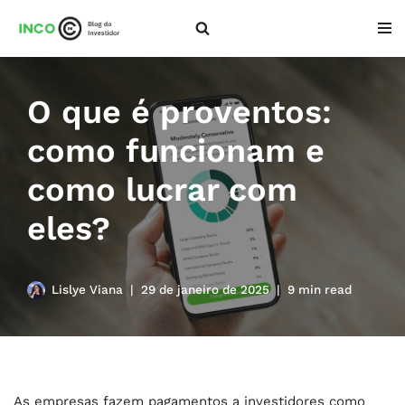
Pular
para
o
O que é proventos:
conteúdo
como funcionam e
como lucrar com
eles?
Lislye Viana
29 de janeiro de 2025
9 min read
As empresas fazem pagamentos a investidores como