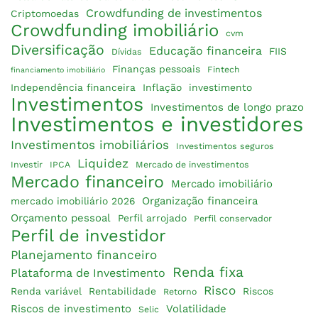
Crowdfunding de investimentos
Criptomoedas
Crowdfunding imobiliário
cvm
Diversificação
Educação financeira
FIIS
Dívidas
Finanças pessoais
Fintech
financiamento imobiliário
Independência financeira
Inflação
investimento
Investimentos
Investimentos de longo prazo
Investimentos e investidores
Investimentos imobiliários
Investimentos seguros
Liquidez
Investir
IPCA
Mercado de investimentos
Mercado financeiro
Mercado imobiliário
Organização financeira
mercado imobiliário 2026
Orçamento pessoal
Perfil arrojado
Perfil conservador
Perfil de investidor
Planejamento financeiro
Renda fixa
Plataforma de Investimento
Risco
Renda variável
Rentabilidade
Riscos
Retorno
Riscos de investimento
Volatilidade
Selic