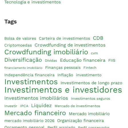
Tecnologia e investimentos
Tags
CDB
Bolsa de valores
Carteira de investimentos
Crowdfunding de investimentos
Criptomoedas
Crowdfunding imobiliário
cvm
Diversificação
Educação financeira
FIIS
Dívidas
Finanças pessoais
Fintech
financiamento imobiliário
Independência financeira
Inflação
investimento
Investimentos
Investimentos de longo prazo
Investimentos e investidores
Investimentos imobiliários
Investimentos seguros
Liquidez
Investir
IPCA
Mercado de investimentos
Mercado financeiro
Mercado imobiliário
Organização financeira
mercado imobiliário 2026
Orçamento pessoal
Perfil arrojado
Perfil conservador