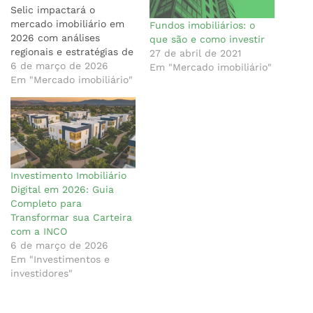
Selic impactará o
mercado imobiliário em
Fundos imobiliários: o
2026 com análises
que são e como investir
regionais e estratégias de
27 de abril de 2021
investimento.
6 de março de 2026
Em "Mercado imobiliário"
Em "Mercado imobiliário"
Investimento Imobiliário
Digital em 2026: Guia
Completo para
Transformar sua Carteira
com a INCO
6 de março de 2026
Em "Investimentos e
investidores"