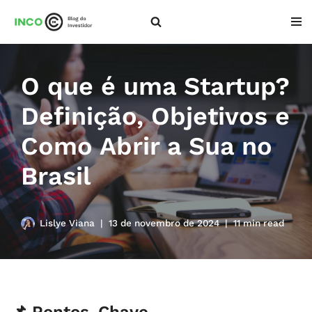
Pular
para
o
O que é uma Startup?
conteúdo
Definição, Objetivos e
Como Abrir a Sua no
Brasil
Lislye Viana
13 de novembro de 2024
11 min read
📌 Pontos-Chave