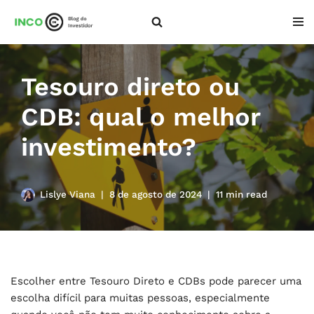
Pular
para
o
Tesouro direto ou
conteúdo
CDB: qual o melhor
investimento?
Lislye Viana
8 de agosto de 2024
11 min read
Escolher entre Tesouro Direto e CDBs pode parecer uma
escolha difícil para muitas pessoas, especialmente