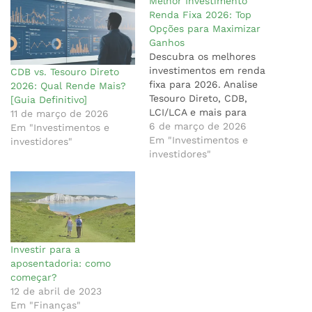
Melhor Investimento
Renda Fixa 2026: Top
Opções para Maximizar
Ganhos
Descubra os melhores
investimentos em renda
CDB vs. Tesouro Direto
fixa para 2026. Analise
2026: Qual Rende Mais?
Tesouro Direto, CDB,
[Guia Definitivo]
LCI/LCA e mais para
11 de março de 2026
maximizar seus ganhos
6 de março de 2026
Em "Investimentos e
com segurança.
Em "Investimentos e
investidores"
investidores"
Investir para a
aposentadoria: como
começar?
12 de abril de 2023
Em "Finanças"