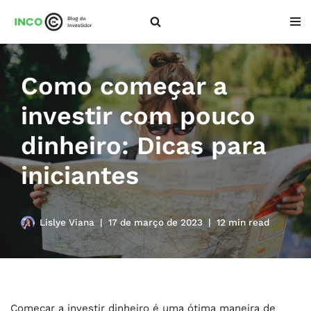
Pular
para
o
Como começar a
conteúdo
investir com pouco
dinheiro: Dicas para
iniciantes
Lislye Viana
17 de março de 2023
12 min read
Começar a investir dinheiro é uma ótima maneira de