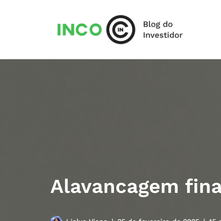
Pular
para
o
conteúdo
Alavancagem fina