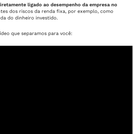
diretamente ligado ao desempenho da empresa no
ntes dos riscos da renda fixa, por exemplo, como
rda do dinheiro investido.
vídeo que separamos para você: