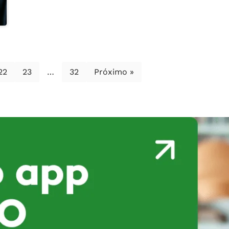
22
23
…
32
Próximo »