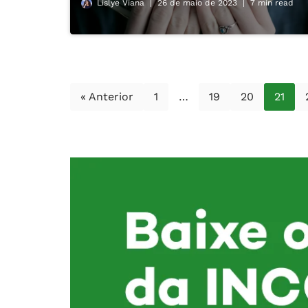
Lislye Viana
26 de maio de 2023
7 min read
« Anterior
1
…
19
20
21