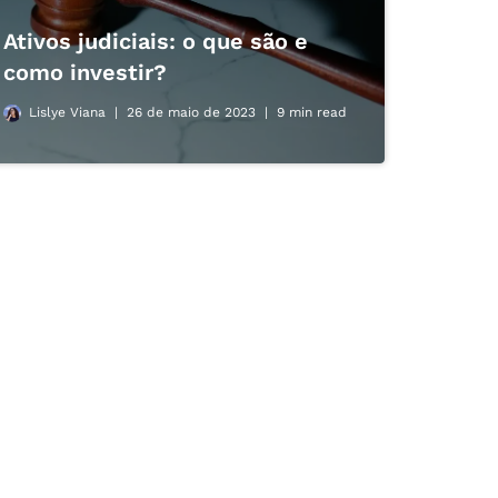
Ativos judiciais: o que são e
como investir?
Lislye Viana
26 de maio de 2023
9 min read