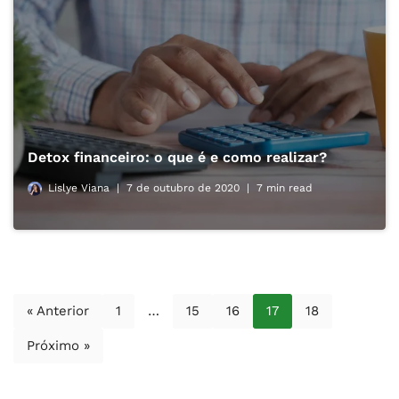
Detox financeiro: o que é e como realizar?
Lislye Viana
7 de outubro de 2020
7 min read
« Anterior
1
…
15
16
17
18
Próximo »