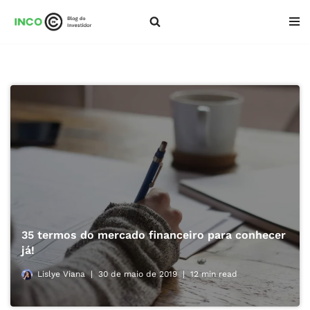
Pular
para
o
conteúdo
35 termos do mercado financeiro para conhecer
já!
Lislye Viana
30 de maio de 2019
12 min read