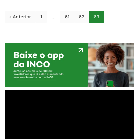
« Anterior
1
…
61
62
63