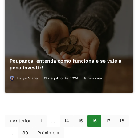
Poupança: entenda como funciona e se vale a
pena investir!
Lislye Viana
11 de julho de 2024
8 min read
« Anterior
1
…
14
15
16
17
18
…
30
Próximo »